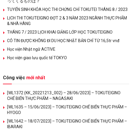
ってくるものは？
TUYỂN SINH KHÓA HỌC THI CHỨNG CHỈ TOKUTEI THÁNG 8 / 2023
LỊCH THI TOKUTEIGINO ĐỢT 2 & 3 NĂM 2023 NGÀNH THỰC PHẨM
& NHÀ HÀNG
THÁNG 7 / 2023 LỊCH KHAI GIẢNG LỚP HỌC TOKUTEIGINO
CÓ TIN ĐƯỢC KHÔNG ĐI DU HỌC NHẬT BẢN CHỈ TỪ 16,5tr vnđ
Học viện Nhật ngữ ACTIVE
Học viện giao lưu quốc tế TOKYO
Công việc
mới nhất
[WL1372 (KK_20221213_002) – 28/06/2023] – TOKUTEIGINO
CHẾ BIẾN THỰC PHẨM – NAGASAKI
[WL1635 – 15/06/2023] – TOKUTEIGINO CHẾ BIẾN THỰC PHẨM –
HYOGO
[WL1642 – 18/07/2023] – TOKUTEIGINO CHẾ BIẾN THỰC PHẨM –
IBARAKI