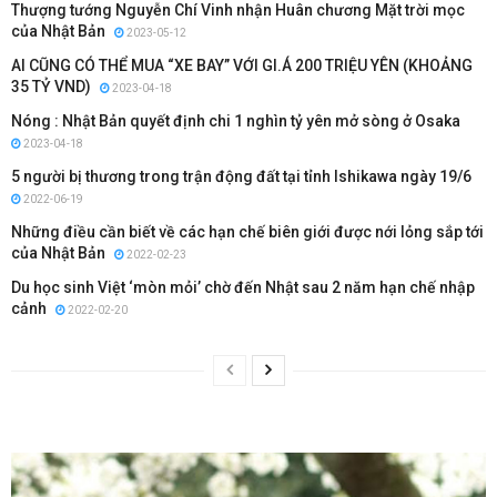
Thượng tướng Nguyễn Chí Vinh nhận Huân chương Mặt trời mọc
của Nhật Bản
2023-05-12
AI CŨNG CÓ THỂ MUA “XE BAY” VỚI GI.Á 200 TRIỆU YÊN (KHOẢNG
35 TỶ VND)
2023-04-18
Nóng : Nhật Bản quyết định chi 1 nghìn tỷ yên mở sòng ở Osaka
2023-04-18
5 người bị thương trong trận động đất tại tỉnh Ishikawa ngày 19/6
2022-06-19
Những điều cần biết về các hạn chế biên giới được nới lỏng sắp tới
của Nhật Bản
2022-02-23
Du học sinh Việt ‘mòn mỏi’ chờ đến Nhật sau 2 năm hạn chế nhập
cảnh
2022-02-20