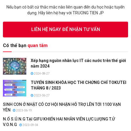
Nếu bạn có bất cứ thắc mắc nào liên quan đến du học hoặc tuyển
dụng. Hãy liên hệ hay với TRUONG TIEN JP
LIÊN HỆ NGAY ĐỂ NHẬN TƯ VẤN
Có thể bạn
quan tâm
Xếp hạng nguồn nhân lực IT các nước trên thế giới
năm 2024
2024-08-27
TUYỂN SINH KHÓA HỌC THI CHỨNG CHỈ TOKUTEI
THÁNG 8 / 2023
2023-06-27
SINH CON Ở NHẬT CÓ CƠ HỘI NHẬN HỖ TRỢ LÊN TỚI 1100 VẠN
YÊN
2023-06-19
N.Ổ S.Ú.N.G TẠI GIFU KHIẾN HAI NHÂN VIÊN LỰC LƯỢNG T.Ử
V.O.N.G
2023-09-04