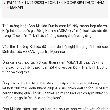
[WL1641 – 19/06/2023] – TOKUTEIGINO CHẾ BIẾN THỰC PHẨM
– IBARAKI
Thủ tướng Nhật Bản Kishida Fumio cam kết đẩy mạnh hợp tác với
Hiệp hội Các quốc gia Đông Nam Á (ASEAN) về một loạt các vấn đề,
trong đó có biến đổi khí hậu và tăng cường chuỗi cung ứng.
Vào thứ Tư, ông Kishida đã tham dự hội nghị thượng đỉnh với các
lãnh đạo của ASEAN, ngoại trừ Myanmar.
Ông cam kết hợp tác với các thành viên ASEAN để thúc đẩy mạnh
mẽ các nỗ lực hiện thực hóa một khu vực Ấn Độ – Thái Bình Dương
tự do và rộng mở.
Ông giải thích rằng Nhật Bản đã cung cấp khoản viện trợ không hoàn
lại hơn 280 triệu đôla nhằm giúp ASEAN chiến đấu chống lại vi-rút
corona thông qua vắc-xin và thiết lập mạng lưới vận chuyển nhiệt độ
thấp được gọi là “chuỗi cung ứng lạnh”.
Ông Kishida cũng cam kết hợp tác hậu corona về các vấn đề như