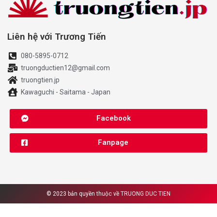
Liên hệ với Trương Tiến
080-5895-0712
truongductien12@gmail.com
truongtien.jp
Kawaguchi - Saitama - Japan
Facebook
Fanpage
© 2023 bản quyền thuộc về
TRUONG DUC TIEN