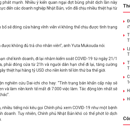
 phát mạnh. Nhiều ý kiến quan ngại đợt bùng phát dịch lần này
Th
cực đến các doanh nghiệp Nhật Bản, vốn đã chịu nhiều thiệt hại từ
Đ
ố sẽ đóng cửa hàng vĩnh viễn vì không thể chịu được tình trạng
T
T
ếm được không đủ trả cho nhân viên”, anh Yuta Mukouda nói.
L
T
ạn chế kinh doanh, đi lại nhằm kiểm soát COVID-19 từ ngày 21/1
T
 phải đóng cửa từ 21h và người dân hạn chế đi lại, tăng cường
T
ây thiệt hại hàng tỷ USD cho nền kinh tế lớn thứ ba thế giới.
C
1
n nghiên cứu Dai-ichi cho hay: “Tình trạng bán khẩn cấp này sẽ
 và làm nền kinh tế mất đi 7.000 việc làm. Tác động lớn nhất sẽ
H
khác”.
H
ạn, nhiều tiếng nói kêu gọi Chính phủ xem COVID-19 như một bệnh
h doanh. Tuy nhiên, Chính phủ Nhật Bản khó có thể phớt lờ dịch
Cô
.