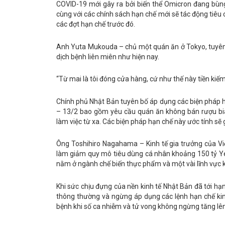
COVID-19 mới gây ra bởi biến thể Omicron đang bùng
cùng với các chính sách hạn chế mới sẽ tác động tiêu 
các đợt hạn chế trước đó.
Anh Yuta Mukouda – chủ một quán ăn ở Tokyo, tuyên b
dịch bệnh liên miên như hiện nay.
“Từ mai là tôi đóng cửa hàng, cứ như thế này tiền ki
Chính phủ Nhật Bản tuyên bố áp dụng các biện pháp h
– 13/2 bao gồm yêu cầu quán ăn không bán rượu bia,
làm việc từ xa. Các biện pháp hạn chế này ước tính sẽ g
Ông Toshihiro Nagahama – Kinh tế gia trưởng của Việ
làm giảm quy mô tiêu dùng cá nhân khoảng 150 tỷ Yen
nằm ở ngành chế biến thực phẩm và một vài lĩnh vực 
Khi sức chịu đựng của nền kinh tế Nhật Bản đã tới h
thông thường và ngừng áp dụng các lệnh hạn chế kin
bệnh khi số ca nhiễm và tử vong không ngừng tăng lên