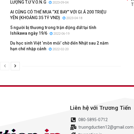
LƯỢNG T.Ử V.O.N.G
2023-09-04
T
AI CŨNG CÓ THỂ MUA “XE BAY” VỚI GI.Á 200 TRIỆU
YÊN (KHOẢNG 35 TỶ VND)
2023-04-18
5 người bị thương trong trận động đất tại tỉnh
Ishikawa ngày 19/6
2022-06-19
Du học sinh Việt ‘mòn mỏi’ chờ đến Nhật sau 2 năm
hạn chế nhập cảnh
2022-02-20
Liên hệ với Trương Tiến
080-5895-0712
truongductien12@gmail.com