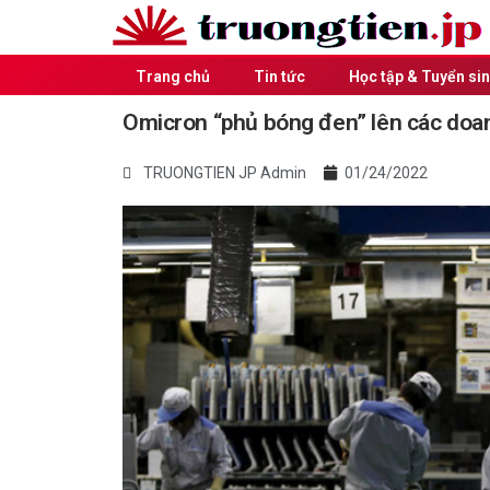
Trang chủ
Tin tức
Học tập & Tuyển si
Omicron “phủ bóng đen” lên các doan
TRUONGTIEN JP Admin
01/24/2022