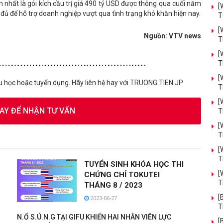
 nhất là gói kích cầu trị giá 490 tỷ USD được thông qua cuối năm
[
đủ để hỗ trợ doanh nghiệp vượt qua tình trạng khó khăn hiện nay.
T
[
Nguồn: VTV news
T
[
T
[
u học hoặc tuyển dụng. Hãy liên hệ hay với TRUONG TIEN JP
T
[
GAY ĐỂ NHẬN TƯ VẤN
T
[
T
[
T
TUYỂN SINH KHÓA HỌC THI
[
CHỨNG CHỈ TOKUTEI
T
THÁNG 8 / 2023
[
2023-06-27
T
I
N.Ổ S.Ú.N.G TẠI GIFU KHIẾN HAI NHÂN VIÊN LỰC
[