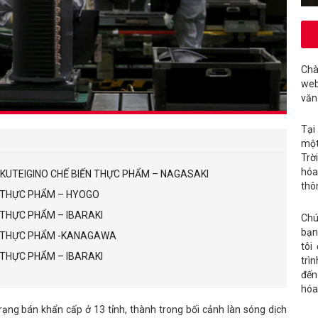
Chà
web
văn
Tại
một
Trờ
hóa
OKUTEIGINO CHẾ BIẾN THỰC PHẨM – NAGASAKI
thô
N THỰC PHẨM – HYOGO
N THỰC PHẨM – IBARAKI
Chú
bạn
ẾN THỰC PHẨM -KANAGAWA
tôi
N THỰC PHẨM – IBARAKI
trì
đến
hóa
ạng bán khẩn cấp ở 13 tỉnh, thành trong bối cảnh làn sóng dịch