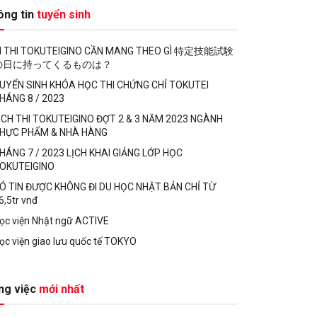
ông tin
tuyển sinh
I THI TOKUTEIGINO CẦN MANG THEO GÌ 特定技能試験
の日に持ってくるものは？
UYỂN SINH KHÓA HỌC THI CHỨNG CHỈ TOKUTEI
HÁNG 8 / 2023
ỊCH THI TOKUTEIGINO ĐỢT 2 & 3 NĂM 2023 NGÀNH
HỰC PHẨM & NHÀ HÀNG
HÁNG 7 / 2023 LỊCH KHAI GIẢNG LỚP HỌC
OKUTEIGINO
Ó TIN ĐƯỢC KHÔNG ĐI DU HỌC NHẬT BẢN CHỈ TỪ
6,5tr vnđ
ọc viện Nhật ngữ ACTIVE
ọc viện giao lưu quốc tế TOKYO
ng việc
mới nhất