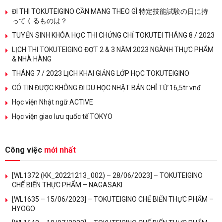
ĐI THI TOKUTEIGINO CẦN MANG THEO GÌ 特定技能試験の日に持
ってくるものは？
TUYỂN SINH KHÓA HỌC THI CHỨNG CHỈ TOKUTEI THÁNG 8 / 2023
LỊCH THI TOKUTEIGINO ĐỢT 2 & 3 NĂM 2023 NGÀNH THỰC PHẨM
& NHÀ HÀNG
THÁNG 7 / 2023 LỊCH KHAI GIẢNG LỚP HỌC TOKUTEIGINO
CÓ TIN ĐƯỢC KHÔNG ĐI DU HỌC NHẬT BẢN CHỈ TỪ 16,5tr vnđ
Học viện Nhật ngữ ACTIVE
Học viện giao lưu quốc tế TOKYO
Công việc
mới nhất
[WL1372 (KK_20221213_002) – 28/06/2023] – TOKUTEIGINO
CHẾ BIẾN THỰC PHẨM – NAGASAKI
[WL1635 – 15/06/2023] – TOKUTEIGINO CHẾ BIẾN THỰC PHẨM –
HYOGO