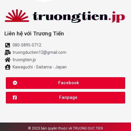
Liên hệ với Trương Tiến
080-5895-0712
truongductien12@gmail.com
truongtien.jp
Kawaguchi - Saitama - Japan
Facebook
Fanpage
© 2023 bản quyền thuộc về
TRUONG DUC TIEN