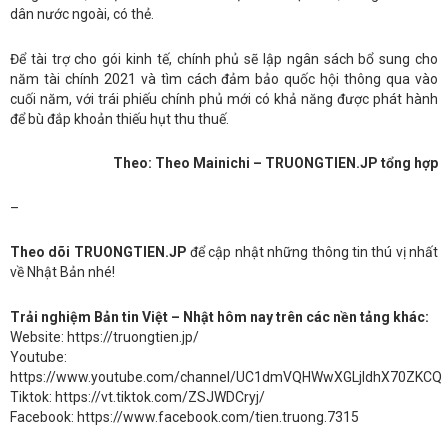
dân nước ngoài, có thẻ.
Để tài trợ cho gói kinh tế, chính phủ sẽ lập ngân sách bổ sung cho
năm tài chính 2021 và tìm cách đảm bảo quốc hội thông qua vào
cuối năm, với trái phiếu chính phủ mới có khả năng được phát hành
để bù đắp khoản thiếu hụt thu thuế.
Theo: Theo Mainichi – TRUONGTIEN.JP tổng hợp
–
Theo dõi TRUONGTIEN.JP
để cập nhật những thông tin thú vị nhất
về Nhật Bản nhé!
Trải nghiệm Bản tin Việt – Nhật hôm nay trên các nền tảng khác:
Website: https://truongtien.jp/
Youtube:
https://www.youtube.com/channel/UC1dmVQHWwXGLjldhX70ZKCQ
Tiktok: https://vt.tiktok.com/ZSJWDCryj/
Facebook: https://www.facebook.com/tien.truong.7315