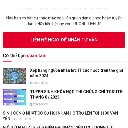
Nếu bạn có bất cứ thắc mắc nào liên quan đến du học hoặc tuyển
dụng. Hãy liên hệ hay với TRUONG TIEN JP
LIÊN HỆ NGAY ĐỂ NHẬN TƯ VẤN
Có thể bạn
quan tâm
Xếp hạng nguồn nhân lực IT các nước trên thế giới
năm 2024
2024-08-27
TUYỂN SINH KHÓA HỌC THI CHỨNG CHỈ TOKUTEI
THÁNG 8 / 2023
2023-06-27
SINH CON Ở NHẬT CÓ CƠ HỘI NHẬN HỖ TRỢ LÊN TỚI 1100 VẠN
YÊN
2023-06-19
N.Ổ S.Ú.N.G TẠI GIFU KHIẾN HAI NHÂN VIÊN LỰC LƯỢNG T.Ử