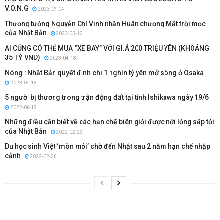
V.O.N.G
2023-09-04
Thượng tướng Nguyễn Chí Vinh nhận Huân chương Mặt trời mọc
của Nhật Bản
2023-05-12
AI CŨNG CÓ THỂ MUA “XE BAY” VỚI GI.Á 200 TRIỆU YÊN (KHOẢNG
35 TỶ VND)
2023-04-18
Nóng : Nhật Bản quyết định chi 1 nghìn tỷ yên mở sòng ở Osaka
2023-04-18
5 người bị thương trong trận động đất tại tỉnh Ishikawa ngày 19/6
2022-06-19
Những điều cần biết về các hạn chế biên giới được nới lỏng sắp tới
của Nhật Bản
2022-02-23
Du học sinh Việt ‘mòn mỏi’ chờ đến Nhật sau 2 năm hạn chế nhập
cảnh
2022-02-20