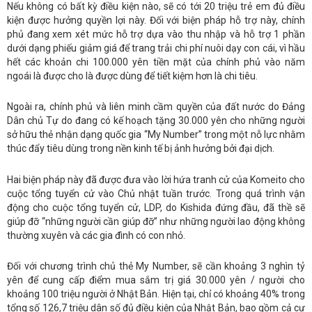
Nếu không có bất kỳ điều kiện nào, sẽ có tới 20 triệu trẻ em đủ điều
kiện được hưởng quyền lợi này. Đối với biện pháp hỗ trợ này, chính
phủ đang xem xét mức hỗ trợ dựa vào thu nhập và hỗ trợ 1 phần
dưới dạng phiếu giảm giá để trang trải chi phí nuôi dạy con cái, vì hầu
hết các khoản chi 100.000 yên tiền mặt của chính phủ vào năm
ngoái là được cho là được dùng để tiết kiệm hơn là chi tiêu.
Ngoài ra, chính phủ và liên minh cầm quyền của đất nước do Đảng
Dân chủ Tự do đang có kế hoạch tặng 30.000 yên cho những người
sở hữu thẻ nhận dạng quốc gia “My Number” trong một nỗ lực nhằm
thúc đẩy tiêu dùng trong nền kinh tế bị ảnh hưởng bởi đại dịch.
Hai biện pháp này đã được đưa vào lời hứa tranh cử của Komeito cho
cuộc tổng tuyển cử vào Chủ nhật tuần trước. Trong quá trình vận
động cho cuộc tổng tuyển cử, LDP, do Kishida đứng đầu, đã thề sẽ
giúp đỡ “những người cần giúp đỡ” như những người lao động không
thường xuyên và các gia đình có con nhỏ.
Đối với chương trình chủ thẻ My Number, sẽ cần khoảng 3 nghìn tỷ
yên để cung cấp điểm mua sắm trị giá 30.000 yên / người cho
khoảng 100 triệu người ở Nhật Bản. Hiện tại, chỉ có khoảng 40% trong
tổng số 126,7 triệu dân số đủ điều kiện của Nhật Bản, bao gồm cả cư