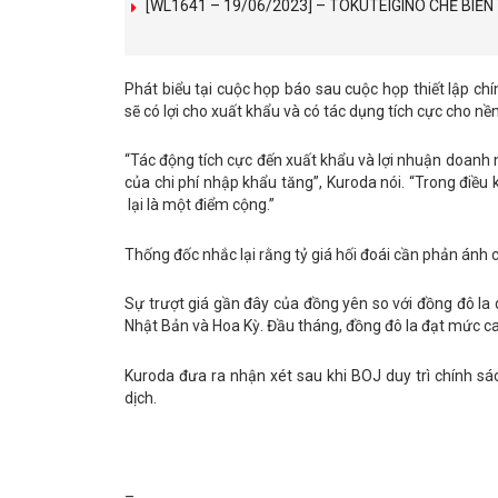
[WL1641 – 19/06/2023] – TOKUTEIGINO CHẾ BIẾ
Phát biểu tại cuộc họp báo sau cuộc họp thiết lập ch
sẽ có lợi cho xuất khẩu và có tác dụng tích cực cho nền
“Tác động tích cực đến xuất khẩu và lợi nhuận doanh n
của chi phí nhập khẩu tăng”, Kuroda nói. “Trong điều k
lại là một điểm cộng.”
Thống đốc nhắc lại rằng tỷ giá hối đoái cần phản ánh c
Sự trượt giá gần đây của đồng yên so với đồng đô la d
Nhật Bản và Hoa Kỳ. Đầu tháng, đồng đô la đạt mức ca
Kuroda đưa ra nhận xét sau khi BOJ duy trì chính sách
dịch.
–