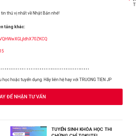
T
in thú vị nhất về Nhật Bản nhé!
ền tảng khác:
dmVQHWwXGLjldhX70ZKCQ
15
u học hoặc tuyển dụng. Hãy liên hệ hay với TRUONG TIEN JP
GAY ĐỂ NHẬN TƯ VẤN
TUYỂN SINH KHÓA HỌC THI
CHỨNG CHỈ TOKUTEI