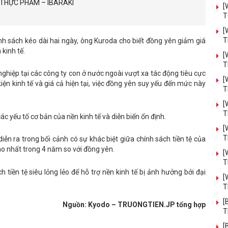
N THỰC PHẨM – IBARAKI
[
T
[
T
ính sách kéo dài hai ngày, ông Kuroda cho biết đồng yên giảm giá
 kinh tế.
[
T
ghiệp tại các công ty con ở nước ngoài vượt xa tác động tiêu cực
[
iện kinh tế và giá cả hiện tại, việc đồng yên suy yếu đến mức này
T
[
T
ác yếu tố cơ bản của nền kinh tế và diễn biến ổn định.
[
T
iễn ra trong bối cảnh có sự khác biệt giữa chính sách tiền tệ của
o nhất trong 4 năm so với đồng yên.
[
T
 tiền tệ siêu lỏng lẻo để hỗ trợ nền kinh tế bị ảnh hưởng bởi đại
[
T
[
Nguồn: Kyodo – TRUONGTIEN.JP tổng hợp
T
[