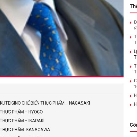
Th
Đ
T
T
L
T
T
T
C
1
H
OKUTEIGINO CHẾ BIẾN THỰC PHẨM – NAGASAKI
H
N THỰC PHẨM – HYOGO
N THỰC PHẨM – IBARAKI
Cô
ẾN THỰC PHẨM -KANAGAWA