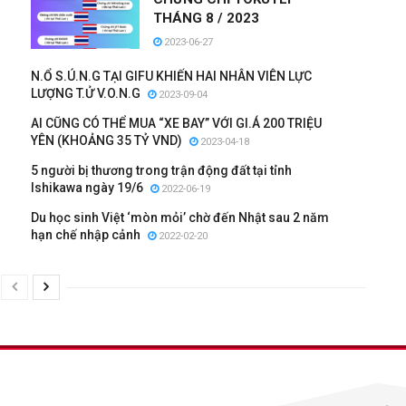
THÁNG 8 / 2023
2023-06-27
I
N.Ổ S.Ú.N.G TẠI GIFU KHIẾN HAI NHÂN VIÊN LỰC
LƯỢNG T.Ử V.O.N.G
2023-09-04
AI CŨNG CÓ THỂ MUA “XE BAY” VỚI GI.Á 200 TRIỆU
YÊN (KHOẢNG 35 TỶ VND)
2023-04-18
5 người bị thương trong trận động đất tại tỉnh
Ishikawa ngày 19/6
2022-06-19
Du học sinh Việt ‘mòn mỏi’ chờ đến Nhật sau 2 năm
hạn chế nhập cảnh
2022-02-20