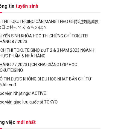
ông tin
tuyển sinh
I THI TOKUTEIGINO CẦN MANG THEO GÌ 特定技能試験
の日に持ってくるものは？
UYỂN SINH KHÓA HỌC THI CHỨNG CHỈ TOKUTEI
HÁNG 8 / 2023
ỊCH THI TOKUTEIGINO ĐỢT 2 & 3 NĂM 2023 NGÀNH
HỰC PHẨM & NHÀ HÀNG
HÁNG 7 / 2023 LỊCH KHAI GIẢNG LỚP HỌC
OKUTEIGINO
Ó TIN ĐƯỢC KHÔNG ĐI DU HỌC NHẬT BẢN CHỈ TỪ
6,5tr vnđ
ọc viện Nhật ngữ ACTIVE
ọc viện giao lưu quốc tế TOKYO
ng việc
mới nhất