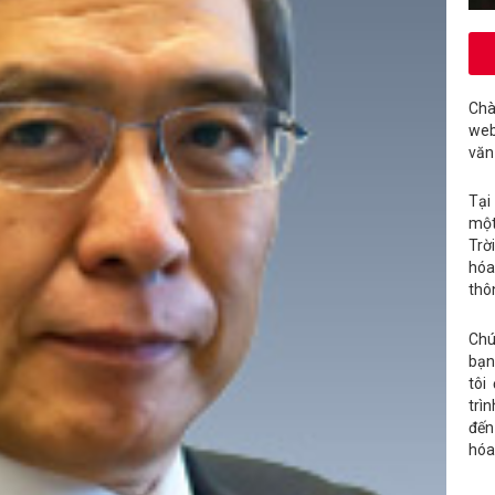
Chà
web
văn
Tại
một
Trờ
hóa
thô
Chú
bạn
tôi
trì
đến
hóa