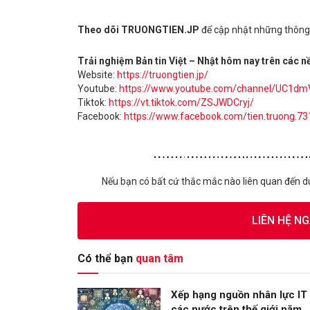
Theo dõi TRUONGTIEN.JP
để cập nhật những thông t
Trải nghiệm Bản tin Việt – Nhật hôm nay trên các n
Website:
https://truongtien.jp/
Youtube:
https://www.youtube.com/channel/UC1
Tiktok:
https://vt.tiktok.com/ZSJWDCryj/
Facebook:
https://www.facebook.com/tien.truong.73
Nếu bạn có bất cứ thắc mắc nào liên quan đến d
LIÊN HỆ N
Có thể bạn
quan tâm
Xếp hạng nguồn nhân lực IT
các nước trên thế giới năm