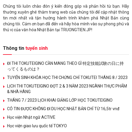
Chúng tôi luôn chào đón ý kiến đóng góp và phản hồi từ bạn. Hãy
thường xuyên ghé thăm trang web của chúng tôi để cập nhật thông
tin mới nhất và tận hưởng hành trình khám phá Nhật Bản cùng
chúng tôi. Cảm ơn bạn đã đến và hãy hòa mình vào sự phong phú và
thú vị của văn hóa Nhật Bản tại TRUONGTIEN.JP!
Thông tin
tuyển sinh
ĐI THI TOKUTEIGINO CẦN MANG THEO GÌ 特定技能試験の日に持
ってくるものは？
TUYỂN SINH KHÓA HỌC THI CHỨNG CHỈ TOKUTEI THÁNG 8 / 2023
LỊCH THI TOKUTEIGINO ĐỢT 2 & 3 NĂM 2023 NGÀNH THỰC PHẨM
& NHÀ HÀNG
THÁNG 7 / 2023 LỊCH KHAI GIẢNG LỚP HỌC TOKUTEIGINO
CÓ TIN ĐƯỢC KHÔNG ĐI DU HỌC NHẬT BẢN CHỈ TỪ 16,5tr vnđ
Học viện Nhật ngữ ACTIVE
Học viện giao lưu quốc tế TOKYO