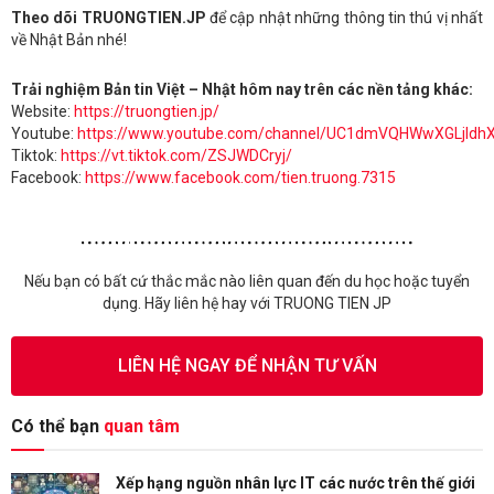
Theo dõi TRUONGTIEN.JP
để cập nhật những thông tin thú vị nhất
về Nhật Bản nhé!
Trải nghiệm Bản tin Việt – Nhật hôm nay trên các nền tảng khác:
Website:
https://truongtien.jp/
Youtube:
https://www.youtube.com/channel/UC1dmVQHWwXGLjldh
Tiktok:
https://vt.tiktok.com/ZSJWDCryj/
Facebook:
https://www.facebook.com/tien.truong.7315
Nếu bạn có bất cứ thắc mắc nào liên quan đến du học hoặc tuyển
dụng. Hãy liên hệ hay với TRUONG TIEN JP
LIÊN HỆ NGAY ĐỂ NHẬN TƯ VẤN
Có thể bạn
quan tâm
Xếp hạng nguồn nhân lực IT các nước trên thế giới