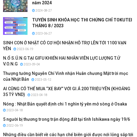
năm 2024
2024-08-27
TUYỂN SINH KHÓA HỌC THI CHỨNG CHỈ TOKUTEI
THÁNG 8 / 2023
2023-06-27
SINH CON Ở NHẬT CÓ CƠ HỘI NHẬN HỖ TRỢ LÊN TỚI 1100 VẠN
YÊN
2023-06-19
N.Ổ S.Ú.N.G TẠI GIFU KHIẾN HAI NHÂN VIÊN LỰC LƯỢNG T.Ử
V.O.N.G
2023-09-04
Thượng tướng Nguyễn Chí Vinh nhận Huân chương Mặt trời mọc
của Nhật Bản
2023-05-12
AI CŨNG CÓ THỂ MUA “XE BAY” VỚI GI.Á 200 TRIỆU YÊN (KHOẢNG
35 TỶ VND)
2023-04-18
Nóng : Nhật Bản quyết định chi 1 nghìn tỷ yên mở sòng ở Osaka
2023-04-18
5 người bị thương trong trận động đất tại tỉnh Ishikawa ngày 19/6
2022-06-19
Những điều cần biết về các hạn chế biên giới được nới lỏng sắp tới