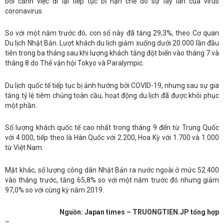
bối cảnh việc đi lại tiếp tục bị hạn chế do sự lây lan của virus
coronavirus.
So với một năm trước đó, con số này đã tăng 29,3%, theo Cơ quan
Du lịch Nhật Bản. Lượt khách du lịch giảm xuống dưới 20.000 lần đầu
tiên trong ba tháng sau khi lượng khách tăng đột biến vào tháng 7 và
tháng 8 do Thế vận hội Tokyo và Paralympic.
Du lịch quốc tế tiếp tục bị ảnh hưởng bởi COVID-19, nhưng sau sự gia
tăng tỷ lệ tiêm chủng toàn cầu, hoạt động du lịch đã được khôi phục
một phần.
Số lượng khách quốc tế cao nhất trong tháng 9 đến từ Trung Quốc
với 4.000, tiếp theo là Hàn Quốc với 2.200, Hoa Kỳ với 1.700 và 1.000
từ Việt Nam.
Mặt khác, số lượng công dân Nhật Bản ra nước ngoài ở mức 52.400
vào tháng trước, tăng 65,8% so với một năm trước đó nhưng giảm
97,0% so với cùng kỳ năm 2019.
Nguồn
: Japan times – TRUONGTIEN.JP tổng hợp
–