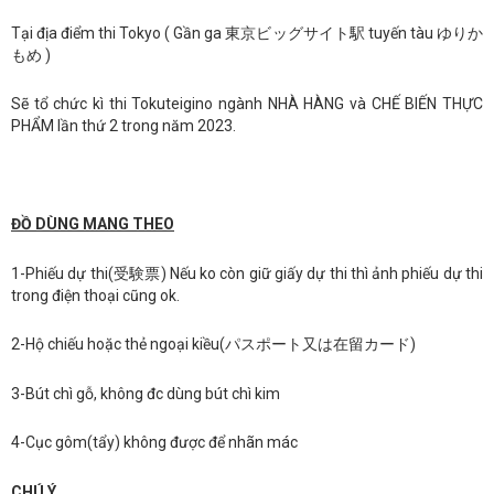
Tại địa điểm thi Tokyo ( Gần ga 東京ビッグサイト駅 tuyến tàu ゆりか
もめ )
Sẽ tổ chức kì thi Tokuteigino ngành NHÀ HÀNG và CHẾ BIẾN THỰC
PHẨM lần thứ 2 trong năm 2023.
ĐỒ DÙNG MANG THEO
1-Phiếu dự thi(受験票) Nếu ko còn giữ giấy dự thi thì ảnh phiếu dự thi
trong điện thoại cũng ok.
2-Hộ chiếu hoặc thẻ ngoại kiều(パスポート又は在留カード)
3-Bút chì gỗ, không đc dùng bút chì kim
4-Cục gôm(tẩy) không được để nhãn mác
CHÚ Ý