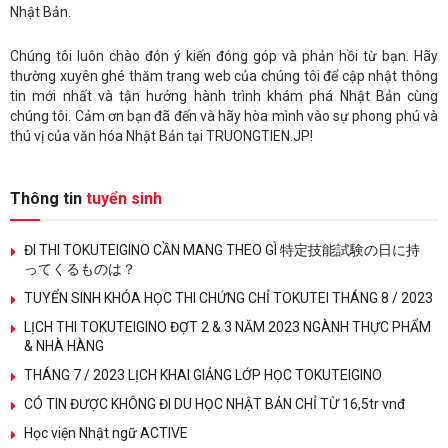
Nhật Bản.
Chúng tôi luôn chào đón ý kiến đóng góp và phản hồi từ bạn. Hãy
thường xuyên ghé thăm trang web của chúng tôi để cập nhật thông
tin mới nhất và tận hưởng hành trình khám phá Nhật Bản cùng
chúng tôi. Cảm ơn bạn đã đến và hãy hòa mình vào sự phong phú và
thú vị của văn hóa Nhật Bản tại TRUONGTIEN.JP!
Thông tin
tuyển sinh
ĐI THI TOKUTEIGINO CẦN MANG THEO GÌ 特定技能試験の日に持
ってくるものは？
TUYỂN SINH KHÓA HỌC THI CHỨNG CHỈ TOKUTEI THÁNG 8 / 2023
LỊCH THI TOKUTEIGINO ĐỢT 2 & 3 NĂM 2023 NGÀNH THỰC PHẨM
& NHÀ HÀNG
THÁNG 7 / 2023 LỊCH KHAI GIẢNG LỚP HỌC TOKUTEIGINO
CÓ TIN ĐƯỢC KHÔNG ĐI DU HỌC NHẬT BẢN CHỈ TỪ 16,5tr vnđ
Học viện Nhật ngữ ACTIVE