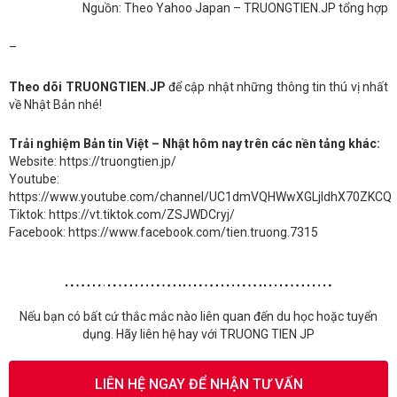
Nguồn: Theo Yahoo Japan – TRUONGTIEN.JP tổng hợp
–
Theo dõi TRUONGTIEN.JP
để cập nhật những thông tin thú vị nhất
về Nhật Bản nhé!
Trải nghiệm Bản tin Việt – Nhật hôm nay trên các nền tảng khác:
Website: https://truongtien.jp/
Youtube:
https://www.youtube.com/channel/UC1dmVQHWwXGLjldhX70ZKCQ
Tiktok: https://vt.tiktok.com/ZSJWDCryj/
Facebook: https://www.facebook.com/tien.truong.7315
Nếu bạn có bất cứ thắc mắc nào liên quan đến du học hoặc tuyển
dụng. Hãy liên hệ hay với TRUONG TIEN JP
LIÊN HỆ NGAY ĐỂ NHẬN TƯ VẤN