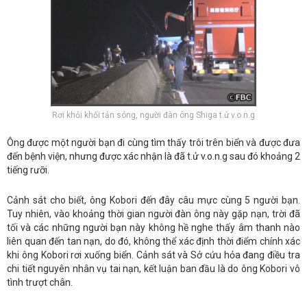
Rơi khỏi khối tản sóng, người đàn ông Shiga t.ử v.o.n.g
Ông được một người bạn đi cùng tìm thấy trôi trên biển và được đưa
đến bệnh viện, nhưng được xác nhận là đã t.ử v.o.n.g sau đó khoảng 2
tiếng rưỡi.
Cảnh sát cho biết, ông Kobori đến đây câu mực cùng 5 người bạn.
Tuy nhiên, vào khoảng thời gian người đàn ông này gặp nạn, trời đã
tối và các những người bạn này không hề nghe thấy âm thanh nào
liên quan đến tan nạn, do đó, không thể xác định thời điểm chính xác
khi ông Kobori rơi xuống biển. Cảnh sát và Sở cứu hỏa đang điều tra
chi tiết nguyên nhân vụ tai nạn, kết luận ban đầu là do ông Kobori vô
tình trượt chân.