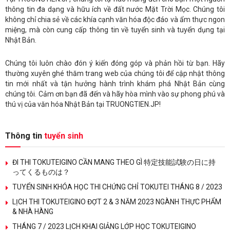
thông tin đa dạng và hữu ích về đất nước Mặt Trời Mọc. Chúng tôi
không chỉ chia sẻ về các khía cạnh văn hóa độc đáo và ẩm thực ngon
miệng, mà còn cung cấp thông tin về tuyển sinh và tuyển dụng tại
Nhật Bản.
Chúng tôi luôn chào đón ý kiến đóng góp và phản hồi từ bạn. Hãy
thường xuyên ghé thăm trang web của chúng tôi để cập nhật thông
tin mới nhất và tận hưởng hành trình khám phá Nhật Bản cùng
chúng tôi. Cảm ơn bạn đã đến và hãy hòa mình vào sự phong phú và
thú vị của văn hóa Nhật Bản tại TRUONGTIEN.JP!
Thông tin
tuyển sinh
ĐI THI TOKUTEIGINO CẦN MANG THEO GÌ 特定技能試験の日に持
ってくるものは？
TUYỂN SINH KHÓA HỌC THI CHỨNG CHỈ TOKUTEI THÁNG 8 / 2023
LỊCH THI TOKUTEIGINO ĐỢT 2 & 3 NĂM 2023 NGÀNH THỰC PHẨM
& NHÀ HÀNG
THÁNG 7 / 2023 LỊCH KHAI GIẢNG LỚP HỌC TOKUTEIGINO