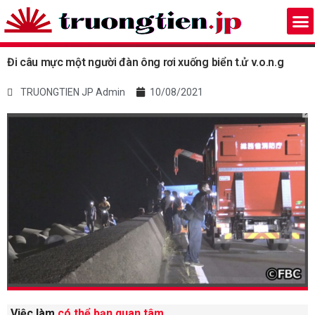
Đi câu mực một người đàn ông rơi xuống biển t.ử v.o.n.g
TRUONGTIEN JP Admin
10/08/2021
Việc làm
có thể bạn quan tâm