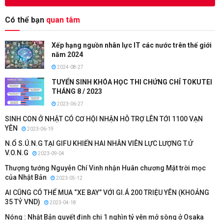
Có thể bạn
quan tâm
Xếp hạng nguồn nhân lực IT các nước trên thế giới
năm 2024
2024-08-27
TUYỂN SINH KHÓA HỌC THI CHỨNG CHỈ TOKUTEI
THÁNG 8 / 2023
2023-06-27
SINH CON Ở NHẬT CÓ CƠ HỘI NHẬN HỖ TRỢ LÊN TỚI 1100 VẠN
YÊN
2023-06-19
N.Ổ S.Ú.N.G TẠI GIFU KHIẾN HAI NHÂN VIÊN LỰC LƯỢNG T.Ử
V.O.N.G
2023-09-04
Thượng tướng Nguyễn Chí Vinh nhận Huân chương Mặt trời mọc
của Nhật Bản
2023-05-12
AI CŨNG CÓ THỂ MUA “XE BAY” VỚI GI.Á 200 TRIỆU YÊN (KHOẢNG
35 TỶ VND)
2023-04-18
Nóng : Nhật Bản quyết định chi 1 nghìn tỷ yên mở sòng ở Osaka