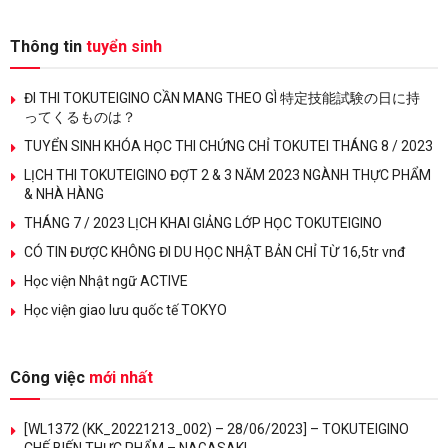
Thông tin
tuyển sinh
ĐI THI TOKUTEIGINO CẦN MANG THEO GÌ 特定技能試験の日に持
ってくるものは？
TUYỂN SINH KHÓA HỌC THI CHỨNG CHỈ TOKUTEI THÁNG 8 / 2023
LỊCH THI TOKUTEIGINO ĐỢT 2 & 3 NĂM 2023 NGÀNH THỰC PHẨM
& NHÀ HÀNG
THÁNG 7 / 2023 LỊCH KHAI GIẢNG LỚP HỌC TOKUTEIGINO
CÓ TIN ĐƯỢC KHÔNG ĐI DU HỌC NHẬT BẢN CHỈ TỪ 16,5tr vnđ
Học viện Nhật ngữ ACTIVE
Học viện giao lưu quốc tế TOKYO
Công việc
mới nhất
[WL1372 (KK_20221213_002) – 28/06/2023] – TOKUTEIGINO
CHẾ BIẾN THỰC PHẨM – NAGASAKI