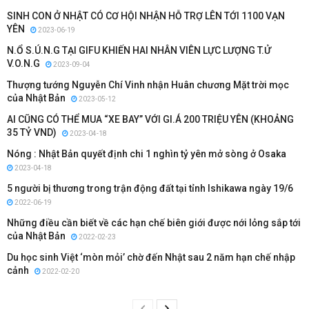
SINH CON Ở NHẬT CÓ CƠ HỘI NHẬN HỖ TRỢ LÊN TỚI 1100 VẠN
YÊN
2023-06-19
N.Ổ S.Ú.N.G TẠI GIFU KHIẾN HAI NHÂN VIÊN LỰC LƯỢNG T.Ử
V.O.N.G
2023-09-04
Thượng tướng Nguyễn Chí Vinh nhận Huân chương Mặt trời mọc
của Nhật Bản
2023-05-12
AI CŨNG CÓ THỂ MUA “XE BAY” VỚI GI.Á 200 TRIỆU YÊN (KHOẢNG
35 TỶ VND)
2023-04-18
Nóng : Nhật Bản quyết định chi 1 nghìn tỷ yên mở sòng ở Osaka
2023-04-18
5 người bị thương trong trận động đất tại tỉnh Ishikawa ngày 19/6
2022-06-19
Những điều cần biết về các hạn chế biên giới được nới lỏng sắp tới
của Nhật Bản
2022-02-23
Du học sinh Việt ‘mòn mỏi’ chờ đến Nhật sau 2 năm hạn chế nhập
cảnh
2022-02-20