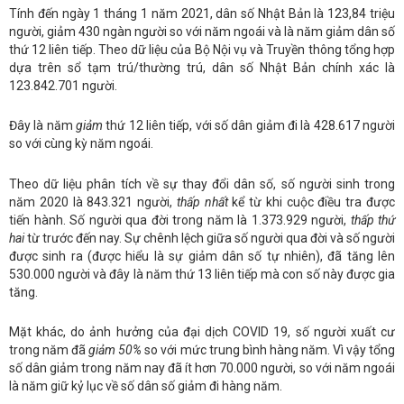
Tính đến ngày 1 tháng 1 năm 2021, dân số Nhật Bản là 123,84 triệu
người, giảm 430 ngàn người so với năm ngoái và là năm giảm dân số
thứ 12 liên tiếp. Theo dữ liệu của Bộ Nội vụ và Truyền thông tổng hợp
dựa trên sổ tạm trú/thường trú, dân số Nhật Bản chính xác là
123.842.701 người.
Đây là năm
giảm
thứ 12 liên tiếp, với số dân giảm đi là 428.617 người
so với cùng kỳ năm ngoái.
Theo dữ liệu phân tích về sự thay đổi dân số, số người sinh trong
năm 2020 là 843.321 người,
thấp nhất
kể từ khi cuộc điều tra được
tiến hành. Số người qua đời trong năm là 1.373.929 người,
thấp thứ
hai
từ trước đến nay. Sự chênh lệch giữa số người qua đời và số người
được sinh ra (được hiểu là sự giảm dân số tự nhiên), đã tăng lên
530.000 người và đây là năm thứ 13 liên tiếp mà con số này được gia
tăng.
Mặt khác, do ảnh hưởng của đại dịch COVID 19, số người xuất cư
trong năm đã
giảm 50%
so với mức trung bình hàng năm. Vì vậy tổng
số dân giảm trong năm nay đã ít hơn 70.000 người, so với năm ngoái
là năm giữ kỷ lục về số dân số giảm đi hàng năm.