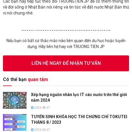
Các bạn hãy tiếp tục theo dõi TRUONGTIEN.JP để có thêm thông tin
về đời sống ở Nhật Bản nói riêng và tin tức về đất nước Nhật Bản thú
vị nói chung nhé.
Nếu bạn có bất cứ thắc mắc nào liên quan đến du học hoặc tuyển
dụng. Hãy liên hệ hay với TRUONG TIEN JP
LIÊN HỆ NGAY ĐỂ NHẬN TƯ VẤN
Có thể bạn
quan tâm
Xếp hạng nguồn nhân lực IT các nước trên thế giới
năm 2024
2024-08-27
TUYỂN SINH KHÓA HỌC THI CHỨNG CHỈ TOKUTEI
THÁNG 8 / 2023
2023-06-27