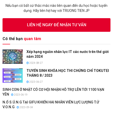
Nếu bạn có bất cứ thắc mắc nào liên quan đến du học hoặc tuyển
dụng. Hãy liên hệ hay với TRUONG TIEN JP
LIÊN HỆ NGAY ĐỂ NHẬN TƯ VẤN
Có thể bạn
quan tâm
Xếp hạng nguồn nhân lực IT các nước trên thế giới
năm 2024
2024-08-27
TUYỂN SINH KHÓA HỌC THI CHỨNG CHỈ TOKUTEI
THÁNG 8 / 2023
2023-06-27
SINH CON Ở NHẬT CÓ CƠ HỘI NHẬN HỖ TRỢ LÊN TỚI 1100 VẠN
YÊN
2023-06-19
N.Ổ S.Ú.N.G TẠI GIFU KHIẾN HAI NHÂN VIÊN LỰC LƯỢNG T.Ử
V.O.N.G
2023-09-04