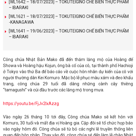
[WL1642 – 18/07/2023] – TOKUTEIGINO CHẾ BIẾN THỰC PHẨM
– IBARAKI
[WL1621 – 18/07/2023] – TOKUTEIGINO CHẾ BIẾN THỰC PHẨM
-KANAGAWA
[WL1641 – 19/06/2023] – TOKUTEIGINO CHẾ BIẾN THỰC PHẨM
– IBARAKI
Công chúa Nhật Bản Mako đã đến thăm lăng mộ của Hoàng đế
Showa và Hoàng hậu Kojun, ông bà cố của cô, tại thành phố Hachioji
ở Tokyo vào thứ Ba để báo cáo về cuộc hôn nhân dự kiến ​​của cô với
người thường dân Kei Komuro. Mặc bộ lễ phục màu xám và đeo khẩu
trang, công chúa 29 tuổi đã dâng những cành cây thiêng
“tamagushi” và cúi đầu trước các lăng mộ trong mưa.
https://youtu.be/FjJv2IxAzzg
Vào ngày 26 tháng 10 tới đây, Công chúa Mako sẽ kết hôn với
Komuro, 30 tuổi và mất địa vị Hoàng gia. Cặp đôi sẽ tổ chức họp báo
vào ngày hôm đó. Công chúa sẽ từ bỏ các nghi lễ truyền thống liên
quan đến hôn nhân. Thay vào đó, công chúa sé đến làm lễ chào Nhật