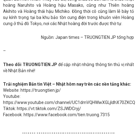
hoàng Naruhito và Hoàng hậu Masako, cũng như Thiên hoàng
Akihito và Hoàng thái hậu Michiko. Đồng thời cô cũng làm lễ bày tỏ
sự kính trọng tại ba khu bảo tồn cung điện trong khuôn viên Hoàng
cung ở thủ đô Tokyo, nơi các Nhật hoàng đời trước được thờ tự.
Nguồn: Japan times – TRUONGTIEN.JP tổng hợp
–
Theo dõi TRUONGTIEN.JP
để cập nhật những thông tin thú vị nhất
về Nhật Bản nhé!
Trải nghiệm Bản tin Việt – Nhật hôm nay trên các nền tảng khác:
Website: https://truongtien.jp/
Youtube:
https://www.youtube.com/channel/UC1dmVQHWwXGLjldhX70ZKCQ
Tiktok: https://vt.tiktok.com/ZSJWDCryj/
Facebook: https://www.facebook.com/tien.truong.7315