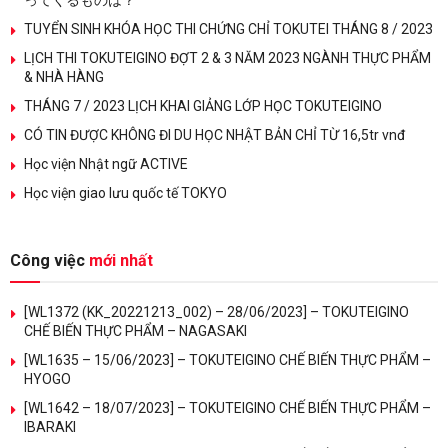
ってくるものは？
TUYỂN SINH KHÓA HỌC THI CHỨNG CHỈ TOKUTEI THÁNG 8 / 2023
LỊCH THI TOKUTEIGINO ĐỢT 2 & 3 NĂM 2023 NGÀNH THỰC PHẨM
& NHÀ HÀNG
THÁNG 7 / 2023 LỊCH KHAI GIẢNG LỚP HỌC TOKUTEIGINO
CÓ TIN ĐƯỢC KHÔNG ĐI DU HỌC NHẬT BẢN CHỈ TỪ 16,5tr vnđ
Học viện Nhật ngữ ACTIVE
Học viện giao lưu quốc tế TOKYO
Công việc
mới nhất
[WL1372 (KK_20221213_002) – 28/06/2023] – TOKUTEIGINO
CHẾ BIẾN THỰC PHẨM – NAGASAKI
[WL1635 – 15/06/2023] – TOKUTEIGINO CHẾ BIẾN THỰC PHẨM –
HYOGO
[WL1642 – 18/07/2023] – TOKUTEIGINO CHẾ BIẾN THỰC PHẨM –
IBARAKI