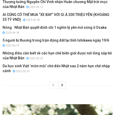
Thượng tướng Nguyễn Chí Vinh nhận Huân chương Mặt trời mọc
của Nhật Bản
2023-05-12
AI CŨNG CÓ THỂ MUA “XE BAY” VỚI GI.Á 200 TRIỆU YÊN (KHOẢNG
35 TỶ VND)
2023-04-18
Nóng : Nhật Bản quyết định chi 1 nghìn tỷ yên mở sòng ở Osaka
2023-04-18
5 người bị thương trong trận động đất tại tỉnh Ishikawa ngày 19/6
2022-06-19
Những điều cần biết về các hạn chế biên giới được nới lỏng sắp tới
của Nhật Bản
2022-02-23
Du học sinh Việt ‘mòn mỏi’ chờ đến Nhật sau 2 năm hạn chế nhập
cảnh
2022-02-20