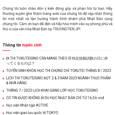
Chúng tôi luôn chào đón ý kiến đóng góp và phản hồi từ bạn. Hãy
thường xuyên ghé thăm trang web của chúng tôi để cập nhật thông
tin mới nhất và tận hưởng hành trình khám phá Nhật Bản cùng
chúng tôi. Cảm ơn bạn đã đến và hãy hòa mình vào sự phong phú và
thú vị của văn hóa Nhật Bản tại TRUONGTIEN.JP!
Thông tin
tuyển sinh
ĐI THI TOKUTEIGINO CẦN MANG THEO GÌ 特定技能試験の日に持
ってくるものは？
TUYỂN SINH KHÓA HỌC THI CHỨNG CHỈ TOKUTEI THÁNG 8 / 2023
LỊCH THI TOKUTEIGINO ĐỢT 2 & 3 NĂM 2023 NGÀNH THỰC PHẨM
& NHÀ HÀNG
THÁNG 7 / 2023 LỊCH KHAI GIẢNG LỚP HỌC TOKUTEIGINO
CÓ TIN ĐƯỢC KHÔNG ĐI DU HỌC NHẬT BẢN CHỈ TỪ 16,5tr vnđ
Học viện Nhật ngữ ACTIVE
Học viện giao lưu quốc tế TOKYO