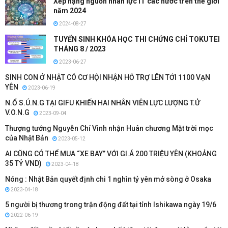
Xếp hạng nguồn nhân lực IT các nước trên thế giới
năm 2024
2024-08-27
TUYỂN SINH KHÓA HỌC THI CHỨNG CHỈ TOKUTEI
THÁNG 8 / 2023
2023-06-27
SINH CON Ở NHẬT CÓ CƠ HỘI NHẬN HỖ TRỢ LÊN TỚI 1100 VẠN
YÊN
2023-06-19
N.Ổ S.Ú.N.G TẠI GIFU KHIẾN HAI NHÂN VIÊN LỰC LƯỢNG T.Ử
V.O.N.G
2023-09-04
Thượng tướng Nguyễn Chí Vinh nhận Huân chương Mặt trời mọc
của Nhật Bản
2023-05-12
AI CŨNG CÓ THỂ MUA “XE BAY” VỚI GI.Á 200 TRIỆU YÊN (KHOẢNG
35 TỶ VND)
2023-04-18
Nóng : Nhật Bản quyết định chi 1 nghìn tỷ yên mở sòng ở Osaka
2023-04-18
5 người bị thương trong trận động đất tại tỉnh Ishikawa ngày 19/6
2022-06-19