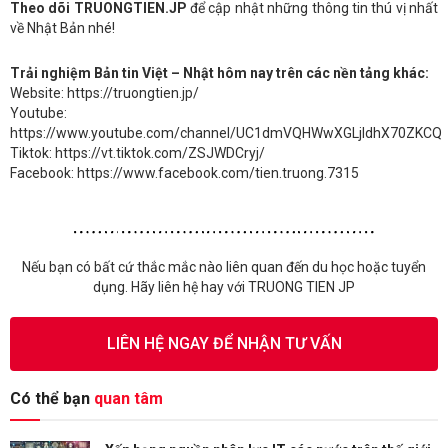
Theo dõi TRUONGTIEN.JP
để cập nhật những thông tin thú vị nhất
về Nhật Bản nhé!
Trải nghiệm Bản tin Việt – Nhật hôm nay trên các nền tảng khác:
Website: https://truongtien.jp/
Youtube:
https://www.youtube.com/channel/UC1dmVQHWwXGLjldhX70ZKCQ
Tiktok: https://vt.tiktok.com/ZSJWDCryj/
Facebook: https://www.facebook.com/tien.truong.7315
Nếu bạn có bất cứ thắc mắc nào liên quan đến du học hoặc tuyển
dụng. Hãy liên hệ hay với TRUONG TIEN JP
LIÊN HỆ NGAY ĐỂ NHẬN TƯ VẤN
Có thể bạn
quan tâm