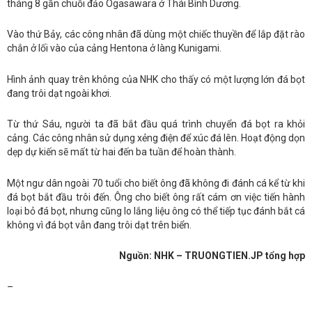
tháng 8 gần chuỗi đảo Ogasawara ở Thái Bình Dương.
Vào thứ Bảy, các công nhân đã dùng một chiếc thuyền để lắp đặt rào
chắn ở lối vào của cảng Hentona ở làng Kunigami.
Hình ảnh quay trên không của NHK cho thấy có một lượng lớn đá bọt
đang trôi dạt ngoài khơi.
Từ thứ Sáu, người ta đã bắt đầu quá trình chuyển đá bọt ra khỏi
cảng. Các công nhân sử dụng xẻng điện để xúc đá lên. Hoạt động dọn
dẹp dự kiến sẽ mất từ hai đến ba tuần để hoàn thành.
Một ngư dân ngoài 70 tuổi cho biết ông đã không đi đánh cá kể từ khi
đá bọt bắt đầu trôi đến. Ông cho biết ông rất cám ơn việc tiến hành
loại bỏ đá bọt, nhưng cũng lo lắng liệu ông có thể tiếp tục đánh bắt cá
không vì đá bọt vẫn đang trôi dạt trên biển.
Nguồn: NHK – TRUONGTIEN.JP tổng hợp
–