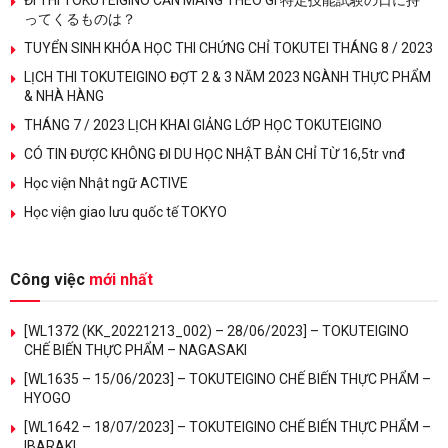
ĐI THI TOKUTEIGINO CẦN MANG THEO GÌ 特定技能試験の日に持
ってくるものは？
TUYỂN SINH KHÓA HỌC THI CHỨNG CHỈ TOKUTEI THÁNG 8 / 2023
LỊCH THI TOKUTEIGINO ĐỢT 2 & 3 NĂM 2023 NGÀNH THỰC PHẨM
& NHÀ HÀNG
THÁNG 7 / 2023 LỊCH KHAI GIẢNG LỚP HỌC TOKUTEIGINO
CÓ TIN ĐƯỢC KHÔNG ĐI DU HỌC NHẬT BẢN CHỈ TỪ 16,5tr vnđ
Học viện Nhật ngữ ACTIVE
Học viện giao lưu quốc tế TOKYO
Công việc
mới nhất
[WL1372 (KK_20221213_002) – 28/06/2023] – TOKUTEIGINO
CHẾ BIẾN THỰC PHẨM – NAGASAKI
[WL1635 – 15/06/2023] – TOKUTEIGINO CHẾ BIẾN THỰC PHẨM –
HYOGO
[WL1642 – 18/07/2023] – TOKUTEIGINO CHẾ BIẾN THỰC PHẨM –
IBARAKI