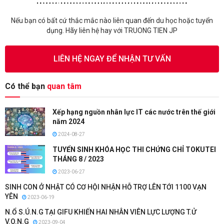
Nếu bạn có bất cứ thắc mắc nào liên quan đến du học hoặc tuyển
dụng. Hãy liên hệ hay với TRUONG TIEN JP
LIÊN HỆ NGAY ĐỂ NHẬN TƯ VẤN
Có thể bạn
quan tâm
Xếp hạng nguồn nhân lực IT các nước trên thế giới
năm 2024
2024-08-27
TUYỂN SINH KHÓA HỌC THI CHỨNG CHỈ TOKUTEI
THÁNG 8 / 2023
2023-06-27
SINH CON Ở NHẬT CÓ CƠ HỘI NHẬN HỖ TRỢ LÊN TỚI 1100 VẠN
YÊN
2023-06-19
N.Ổ S.Ú.N.G TẠI GIFU KHIẾN HAI NHÂN VIÊN LỰC LƯỢNG T.Ử
V.O.N.G
2023-09-04