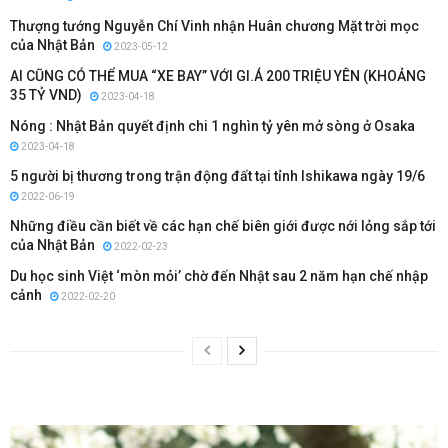
Thượng tướng Nguyễn Chí Vinh nhận Huân chương Mặt trời mọc
của Nhật Bản
2023-05-12
AI CŨNG CÓ THỂ MUA “XE BAY” VỚI GI.Á 200 TRIỆU YÊN (KHOẢNG
35 TỶ VND)
2023-04-18
Nóng : Nhật Bản quyết định chi 1 nghìn tỷ yên mở sòng ở Osaka
2023-04-18
5 người bị thương trong trận động đất tại tỉnh Ishikawa ngày 19/6
2022-06-19
Những điều cần biết về các hạn chế biên giới được nới lỏng sắp tới
của Nhật Bản
2022-02-23
Du học sinh Việt ‘mòn mỏi’ chờ đến Nhật sau 2 năm hạn chế nhập
cảnh
2022-02-20