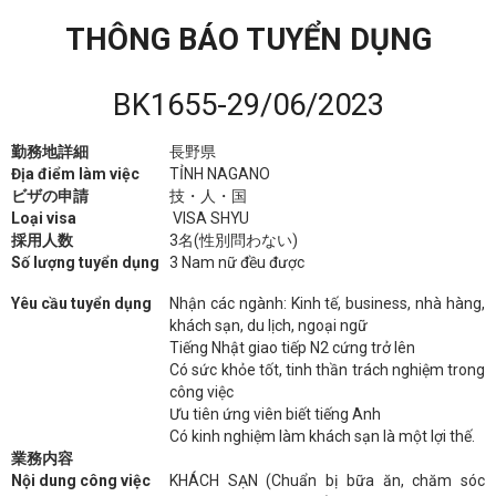
THÔNG BÁO TUYỂN DỤNG
BK1655-29/06/2023
勤務地詳細
長野県
Địa điểm làm việc
TỈNH NAGANO
ビザの申請
技・人・国
Loại visa
VISA SHYU
採用人数
3名(性別問わない)
Số lượng tuyển dụng
3 Nam nữ đều được
Yêu cầu tuyển dụng
Nhận các ngành: Kinh tế, business, nhà hàng,
khách sạn, du lịch, ngoại ngữ
Tiếng Nhật giao tiếp N2 cứng trở lên
Có sức khỏe tốt, tinh thần trách nghiệm trong
công việc
Ưu tiên ứng viên biết tiếng Anh
Có kinh nghiệm làm khách sạn là một lợi thế.
業務内容
Nội dung công việc
KHÁCH SẠN (Chuẩn bị bữa ăn, chăm sóc