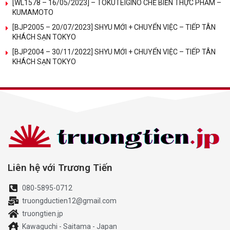
[WL1578 – 16/05/2023] – TOKUTEIGINO CHẾ BIẾN THỰC PHẨM –
KUMAMOTO
[BJP2005 – 20/07/2023] SHYU MỚI + CHUYỂN VIỆC – TIẾP TÂN
KHÁCH SẠN TOKYO
[BJP2004 – 30/11/2022] SHYU MỚI + CHUYỂN VIỆC – TIẾP TÂN
KHÁCH SẠN TOKYO
Liên hệ với Trương Tiến
080-5895-0712
truongductien12@gmail.com
truongtien.jp
Kawaguchi - Saitama - Japan