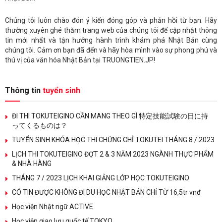
Chúng tôi luôn chào đón ý kiến đóng góp và phản hồi từ bạn. Hãy
thường xuyên ghé thăm trang web của chúng tôi để cập nhật thông
tin mới nhất và tận hưởng hành trình khám phá Nhật Bản cùng
chúng tôi. Cảm ơn bạn đã đến và hãy hòa mình vào sự phong phú và
thú vị của văn hóa Nhật Bản tại TRUONGTIEN.JP!
Thông tin
tuyển sinh
ĐI THI TOKUTEIGINO CẦN MANG THEO GÌ 特定技能試験の日に持
ってくるものは？
TUYỂN SINH KHÓA HỌC THI CHỨNG CHỈ TOKUTEI THÁNG 8 / 2023
LỊCH THI TOKUTEIGINO ĐỢT 2 & 3 NĂM 2023 NGÀNH THỰC PHẨM
& NHÀ HÀNG
THÁNG 7 / 2023 LỊCH KHAI GIẢNG LỚP HỌC TOKUTEIGINO
CÓ TIN ĐƯỢC KHÔNG ĐI DU HỌC NHẬT BẢN CHỈ TỪ 16,5tr vnđ
Học viện Nhật ngữ ACTIVE
Học viện giao lưu quốc tế TOKYO