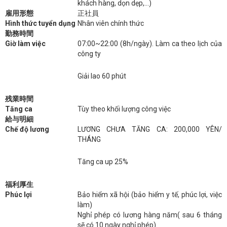
khách hàng, dọn dẹp,…)
雇用形態
正社員
Hình thức tuyển dụng
Nhân viên chính thức
勤務時間
Giờ làm việc
07:00~22:00 (8h/ngày). Làm ca theo lịch của
công ty
Giải lao 60 phút
残業時間
Tăng ca
Tùy theo khối lượng công việc
給与明細
Chế độ lương
LƯƠNG CHƯA TĂNG CA: 200,000 YÊN/
THÁNG
Tăng ca up 25%
福利厚生
Phúc lợi
Bảo hiểm xã hội (bảo hiểm y tế, phúc lợi, việc
làm)
Nghỉ phép có lương hàng năm( sau 6 tháng
sẽ có 10 ngày nghỉ phép)