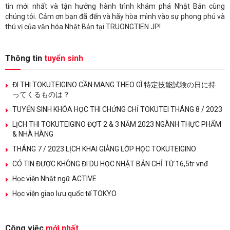
tin mới nhất và tận hưởng hành trình khám phá Nhật Bản cùng
chúng tôi. Cảm ơn bạn đã đến và hãy hòa mình vào sự phong phú và
thú vị của văn hóa Nhật Bản tại TRUONGTIEN.JP!
Thông tin
tuyển sinh
ĐI THI TOKUTEIGINO CẦN MANG THEO GÌ 特定技能試験の日に持
ってくるものは？
TUYỂN SINH KHÓA HỌC THI CHỨNG CHỈ TOKUTEI THÁNG 8 / 2023
LỊCH THI TOKUTEIGINO ĐỢT 2 & 3 NĂM 2023 NGÀNH THỰC PHẨM
& NHÀ HÀNG
THÁNG 7 / 2023 LỊCH KHAI GIẢNG LỚP HỌC TOKUTEIGINO
CÓ TIN ĐƯỢC KHÔNG ĐI DU HỌC NHẬT BẢN CHỈ TỪ 16,5tr vnđ
Học viện Nhật ngữ ACTIVE
Học viện giao lưu quốc tế TOKYO
Công việc
mới nhất