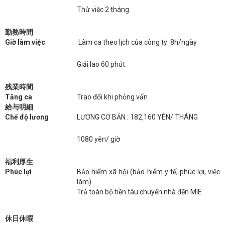
Thử việc 2 tháng
勤務時間
Giờ làm việc
Làm ca theo lịch của công ty: 8h/ngày
Giải lao 60 phút
残業時間
Tăng ca
Trao đổi khi phỏng vấn
給与明細
Chế độ lương
LƯƠNG CƠ BẢN : 182,160 YÊN/ THÁNG
1080 yên/ giờ
福利厚生
Phúc lợi
Bảo hiểm xã hội (bảo hiểm y tế, phúc lợi, việc
làm)
Trả toàn bộ tiền tàu chuyển nhà đến MIE
休日休暇