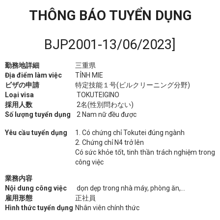
THÔNG BÁO TUYỂN DỤNG
BJP2001-13/06/2023]
勤務地詳細
三重県
Địa điểm làm việc
TỈNH MIE
ビザの申請
特定技能１号(ビルクリーニング分野)
Loại visa
TOKUTEIGINO
採用人数
2名(性別問わない)
Số lượng tuyển dụng
2 Nam nữ đều được
Yêu cầu tuyển dụng
1. Có chứng chỉ Tokutei đúng ngành
2. Chứng chỉ N4 trở lên
Có sức khỏe tốt, tinh thần trách nghiệm trong
công việc
業務内容
Nội dung công việc
dọn dẹp trong nhà máy, phòng ăn,…
雇用形態
正社員
Hình thức tuyển dụng
Nhân viên chính thức