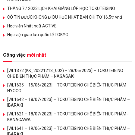
THÁNG 7 / 2023 LỊCH KHAI GIẢNG LỚP HỌC TOKUTEIGINO
CÓ TIN ĐƯỢC KHÔNG ĐI DU HỌC NHẬT BẢN CHỈ TỪ 16,5tr vnđ
Học viện Nhật ngữ ACTIVE
Học viện giao lưu quốc tế TOKYO
Công việc
mới nhất
[WL1372 (KK_20221213_002) – 28/06/2023] – TOKUTEIGINO
CHẾ BIẾN THỰC PHẨM – NAGASAKI
[WL1635 – 15/06/2023] – TOKUTEIGINO CHẾ BIẾN THỰC PHẨM –
HYOGO
[WL1642 – 18/07/2023] – TOKUTEIGINO CHẾ BIẾN THỰC PHẨM –
IBARAKI
[WL1621 – 18/07/2023] – TOKUTEIGINO CHẾ BIẾN THỰC PHẨM -
KANAGAWA
[WL1641 – 19/06/2023] – TOKUTEIGINO CHẾ BIẾN THỰC PHẨM –
IBARAKI