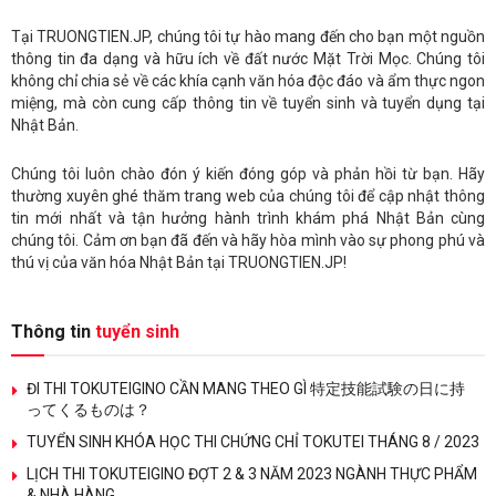
Tại TRUONGTIEN.JP, chúng tôi tự hào mang đến cho bạn một nguồn
thông tin đa dạng và hữu ích về đất nước Mặt Trời Mọc. Chúng tôi
không chỉ chia sẻ về các khía cạnh văn hóa độc đáo và ẩm thực ngon
miệng, mà còn cung cấp thông tin về tuyển sinh và tuyển dụng tại
Nhật Bản.
Chúng tôi luôn chào đón ý kiến đóng góp và phản hồi từ bạn. Hãy
thường xuyên ghé thăm trang web của chúng tôi để cập nhật thông
tin mới nhất và tận hưởng hành trình khám phá Nhật Bản cùng
chúng tôi. Cảm ơn bạn đã đến và hãy hòa mình vào sự phong phú và
thú vị của văn hóa Nhật Bản tại TRUONGTIEN.JP!
Thông tin
tuyển sinh
ĐI THI TOKUTEIGINO CẦN MANG THEO GÌ 特定技能試験の日に持
ってくるものは？
TUYỂN SINH KHÓA HỌC THI CHỨNG CHỈ TOKUTEI THÁNG 8 / 2023
LỊCH THI TOKUTEIGINO ĐỢT 2 & 3 NĂM 2023 NGÀNH THỰC PHẨM
& NHÀ HÀNG