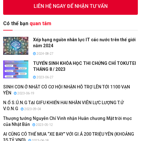
LIÊN HỆ NGAY ĐỂ NHẬN TƯ VẤN
Có thể bạn
quan tâm
Xếp hạng nguồn nhân lực IT các nước trên thế giới
năm 2024
2024-08-27
TUYỂN SINH KHÓA HỌC THI CHỨNG CHỈ TOKUTEI
THÁNG 8 / 2023
2023-06-27
SINH CON Ở NHẬT CÓ CƠ HỘI NHẬN HỖ TRỢ LÊN TỚI 1100 VẠN
YÊN
2023-06-19
N.Ổ S.Ú.N.G TẠI GIFU KHIẾN HAI NHÂN VIÊN LỰC LƯỢNG T.Ử
V.O.N.G
2023-09-04
Thượng tướng Nguyễn Chí Vinh nhận Huân chương Mặt trời mọc
của Nhật Bản
2023-05-12
AI CŨNG CÓ THỂ MUA “XE BAY” VỚI GI.Á 200 TRIỆU YÊN (KHOẢNG
35 TỶ VND)
2023-04-18