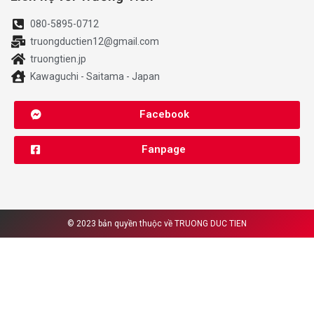
080-5895-0712
truongductien12@gmail.com
truongtien.jp
Kawaguchi - Saitama - Japan
Facebook
Fanpage
© 2023 bản quyền thuộc về
TRUONG DUC TIEN