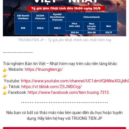
TRUONGTIEN.JP – Tỷ giá yên Nhật chính xác nhất hôm nay
_____________
Trải nghiệm Bản tin Việt – Nhật hôm nay trên các nền tảng khác:
Website:
https://truongtien.jp/
Youtube:
https://www.youtube.com/channel/UC1dmVQHWwXGLjld
Tiktok:
https://vt.tiktok.com/ZSJWDCryj/
Facebook:
https://www.facebook.com/tien.truong.7315
Nếu bạn có bất cứ thắc mắc nào liên quan đến du học hoặc tuyển
dụng. Hãy liên hệ hay với TRUONG TIEN JP